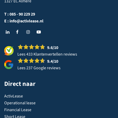
1327 EC Almere
T :
085 - 90 229 29
E :
info@activlease.nl
9.6
/10
Lees 433 Klantenvertellen reviews
9.4
/10
Lees 237 Google reviews
Direct naar
ActivLease
Operational lease
Financial Lease
Short Lease