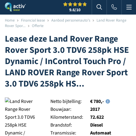
Me
Zoeken
9.6
/10
Zoeken in websi
Home
Financial lease
Aanbod personenauto's
Land Rover Range
Rover Spor...
Offerte
Lease deze
Land Rover
Range
Rover Sport 3.0 TDV6 258pk HSE
Dynamic / InControl Touch Pro /
LAND ROVER Range Rover Sport
3.0 TDV6 258pk HS...
Netto bijtelling:
€ 780,-
Bouwjaar:
2017
Kilometerstand:
72.622
Brandstof:
Diesel
Transmissie:
Automaat