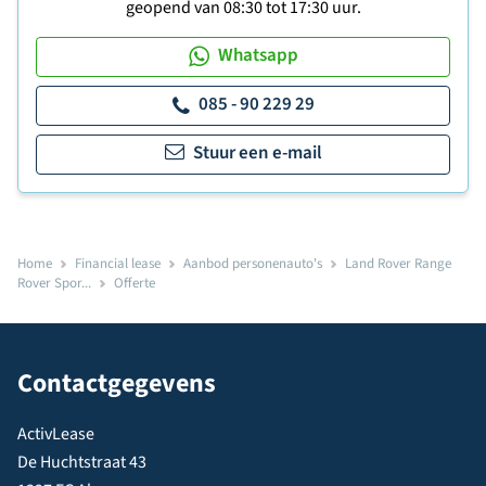
geopend van 08:30 tot 17:30 uur.
Whatsapp
085 - 90 229 29
Stuur een e-mail
Home
Financial lease
Aanbod personenauto's
Land Rover Range
Rover Spor...
Offerte
Contactgegevens
ActivLease
De Huchtstraat 43