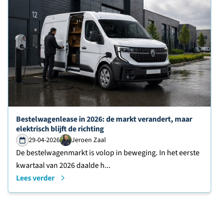
Lees verder over
Bestelwagenlease in 2026: de markt verandert, maar
elektrisch blijft de richting
29-04-2026
Jeroen Zaal
De bestelwagenmarkt is volop in beweging. In het eerste
kwartaal van 2026 daalde h...
Lees verder