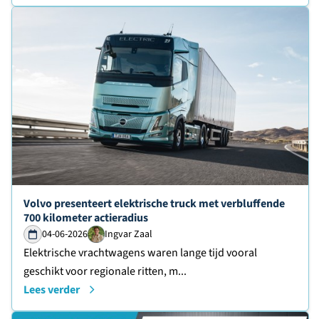
Lees verder over
Volvo presenteert elektrische truck met verbluffende
700 kilometer actieradius
04-06-2026
Ingvar Zaal
Elektrische vrachtwagens waren lange tijd vooral
geschikt voor regionale ritten, m...
Lees verder