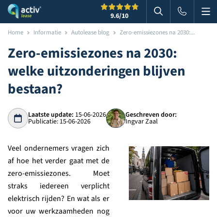
Me
Zoeken
9.6
/10
Zoeken in websi
Home
Informatie
Autolease blog
Zero-emissiezones na 2030:...
Zero-emissiezones na 2030:
welke uitzonderingen blijven
bestaan?
Laatste update:
15-06-2026
Geschreven door:
Publicatie: 15-06-2026
Ingvar Zaal
Veel ondernemers vragen zich
af hoe het verder gaat met de
zero-emissiezones. Moet
straks iedereen verplicht
elektrisch rijden? En wat als er
voor uw werkzaamheden nog