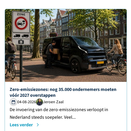
Lees verder over
Zero-emissiezones: nog 35.000 ondernemers moeten
vóór 2027 overstappen
04-08-2026
Jeroen Zaal
De invoering van de zero-emissiezones verloopt in
Nederland steeds soepeler. Veel...
Lees verder