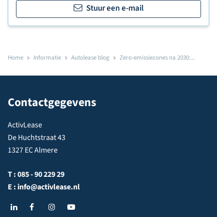
Stuur een e-mail
Home
Informatie
Autolease blog
Zero-emissiezones na 2030:...
Contactgegevens
ActivLease
De Huchtstraat 43
1327 EC Almere
T :
085 - 90 229 29
E :
info@activlease.nl