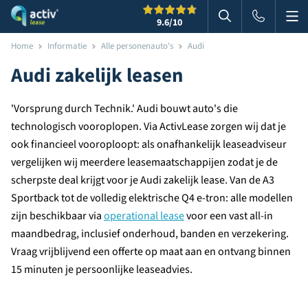
Me
Zoeken
9.6
/10
Zoeken in websi
Home
Informatie
Alle personenauto's
Audi
Audi zakelijk leasen
'Vorsprung durch Technik.' Audi bouwt auto's die
technologisch vooroplopen. Via ActivLease zorgen wij dat je
ook financieel vooroploopt: als onafhankelijk leaseadviseur
vergelijken wij meerdere leasemaatschappijen zodat je de
scherpste deal krijgt voor je Audi zakelijk lease. Van de A3
Sportback tot de volledig elektrische Q4 e-tron: alle modellen
zijn beschikbaar via
operational lease
voor een vast all-in
maandbedrag, inclusief onderhoud, banden en verzekering.
Vraag vrijblijvend een offerte op maat aan en ontvang binnen
15 minuten je persoonlijke leaseadvies.