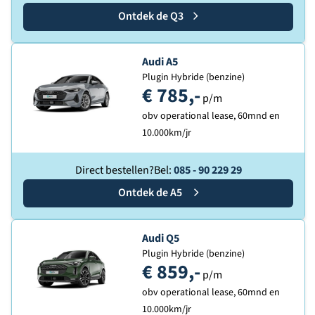
Ontdek de
Audi
Q3
Ontdek de
Audi A5
Plugin Hybride (benzine)
€ 785,-
p/m
obv operational lease, 60mnd en
10.000km/jr
Direct bestellen?
Bel:
085 - 90 229 29
Ontdek de
Audi
A5
Ontdek de
Audi Q5
Plugin Hybride (benzine)
€ 859,-
p/m
obv operational lease, 60mnd en
10.000km/jr