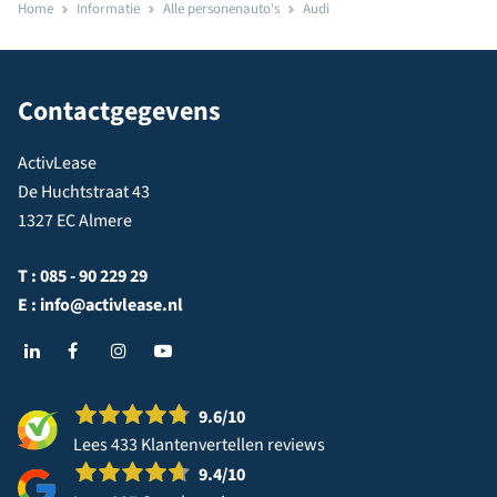
Home
Informatie
Alle personenauto's
Audi
Contactgegevens
ActivLease
De Huchtstraat 43
1327 EC Almere
T :
085 - 90 229 29
E :
info@activlease.nl
9.6
/10
Lees 433 Klantenvertellen reviews
9.4
/10