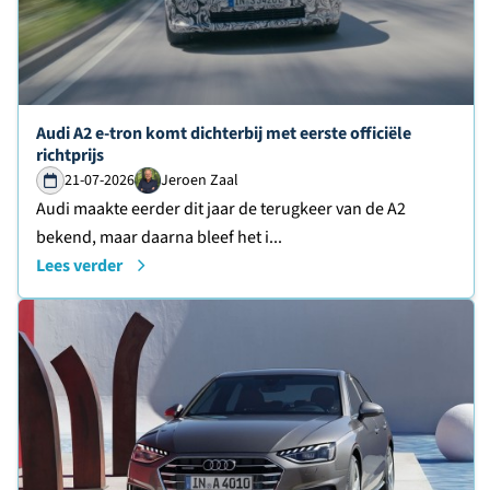
Lees verder over
Audi A2 e-tron komt dichterbij met eerste officiële
richtprijs
21-07-2026
Jeroen Zaal
Audi maakte eerder dit jaar de terugkeer van de A2
bekend, maar daarna bleef het i...
Lees verder