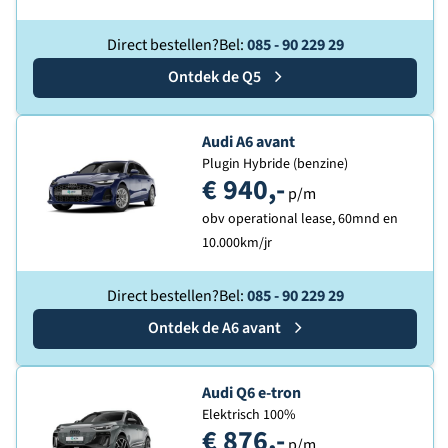
Direct bestellen?
Bel:
085 - 90 229 29
Ontdek de
Audi
Q5
Ontdek de
Audi A6 avant
Plugin Hybride (benzine)
€ 940,-
p/m
obv operational lease, 60mnd en
10.000km/jr
Direct bestellen?
Bel:
085 - 90 229 29
Ontdek de
Audi
A6 avant
Ontdek de
Audi Q6 e-tron
Elektrisch 100%
€ 876,-
p/m