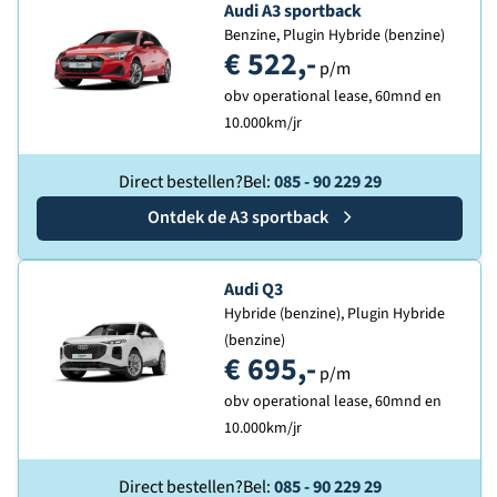
Ontdek de
Audi A3 sportback
Benzine, Plugin Hybride (benzine)
€ 522,-
p/m
obv operational lease, 60mnd en
10.000km/jr
Direct bestellen?
Bel:
085 - 90 229 29
Ontdek de
Audi
A3 sportback
Ontdek de
Audi Q3
Hybride (benzine), Plugin Hybride
(benzine)
€ 695,-
p/m
obv operational lease, 60mnd en
10.000km/jr
Direct bestellen?
Bel:
085 - 90 229 29