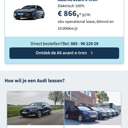
Elektrisch 100%
€ 866,-
p/m
obv operational lease, 60mnd en
10.000km/jr
Direct bestellen?
Bel:
085 - 90 229 29
Ontdek de
Audi
A6 avant e-tron
Hoe wil je een Audi leasen?