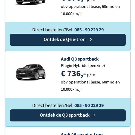
obv operational lease, 60mnd en
10.000km/jr
Direct bestellen?
Bel:
085 - 90 229 29
Ontdek de
Audi
Q6 e-tron
Ontdek de
Audi Q3 sportback
Plugin Hybride (benzine)
€ 736,-
p/m
obv operational lease, 60mnd en
10.000km/jr
Direct bestellen?
Bel:
085 - 90 229 29
Ontdek de
Audi
Q3 sportback
Ontdek de
Audi A6 avant e-tron