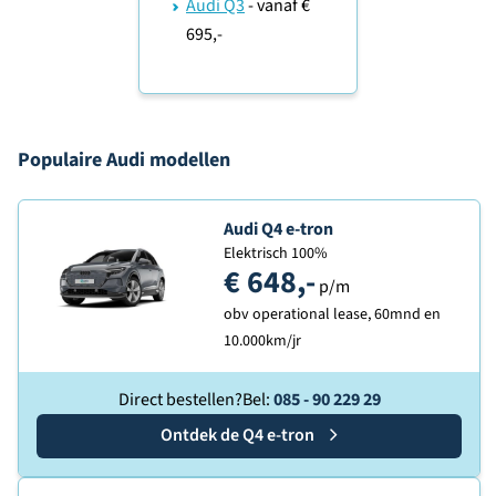
Audi Q3
- vanaf €
695,-
Populaire Audi modellen
Ontdek de
Audi Q4 e-tron
Elektrisch 100%
€ 648,-
p/m
obv operational lease, 60mnd en
10.000km/jr
Direct bestellen?
Bel:
085 - 90 229 29
Ontdek de
Audi
Q4 e-tron