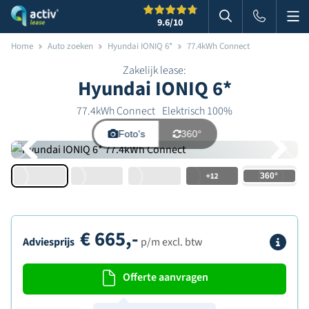
Me
Zoeken
9.6
/10
Zoeken in websi
Home
Auto zoeken
Hyundai IONIQ 6*
77.4kWh Connect
Zakelijk lease:
Hyundai IONIQ 6*
77.4kWh Connect
Elektrisch 100%
Foto's
360°
+12
€
665,-
Info
Adviesprijs
p/m excl. btw
Offerte aanvragen