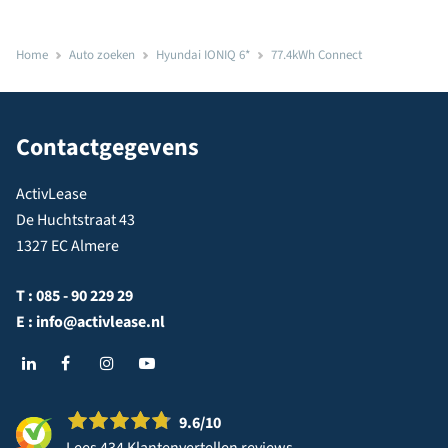
Home
Auto zoeken
Hyundai IONIQ 6*
77.4kWh Connect
Contactgegevens
ActivLease
De Huchtstraat 43
1327 EC Almere
T :
085 - 90 229 29
E :
info@activlease.nl
9.6
/10