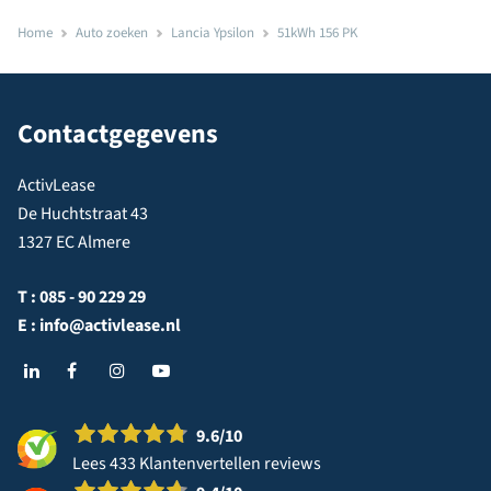
Home
Auto zoeken
Lancia Ypsilon
51kWh 156 PK
Contactgegevens
ActivLease
De Huchtstraat 43
1327 EC Almere
T :
085 - 90 229 29
E :
info@activlease.nl
9.6
/10
Lees 433 Klantenvertellen reviews