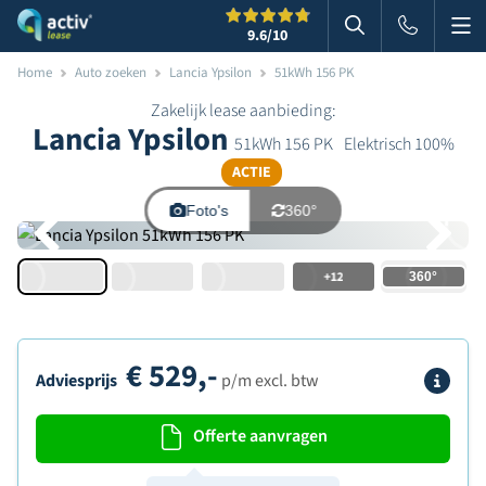
Me
Zoeken
9.6
/10
Zoeken in websi
Home
Auto zoeken
Lancia Ypsilon
51kWh 156 PK
Zakelijk lease aanbieding:
Lancia Ypsilon
51kWh 156 PK
Elektrisch 100%
ACTIE
Foto's
360°
+12
€
529,-
Info
Adviesprijs
p/m excl. btw
Offerte aanvragen