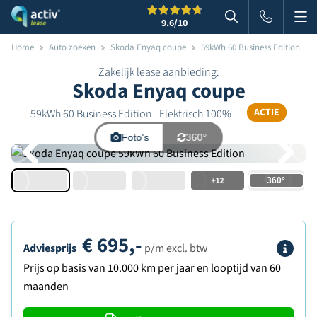
Me
Zoeken
9.6
/10
Zoeken in websi
Home
Auto zoeken
Skoda Enyaq coupe
59kWh 60 Business Edition
Zakelijk lease aanbieding:
Skoda Enyaq coupe
ACTIE
59kWh 60 Business Edition
Elektrisch 100%
Foto's
360°
+12
€
695,-
Info
Adviesprijs
p/m excl. btw
Prijs op basis van 10.000 km per jaar en looptijd van 60
maanden