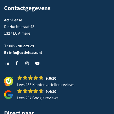
Contactgegevens
ActivLease
De Huchtstraat 43
1327 EC Almere
T :
085 - 90 229 29
E :
info@activlease.nl
9.6
/10
Lees 433 Klantenvertellen reviews
9.4
/10
Lees 237 Google reviews
Direct naar