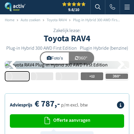
Me
Zoeken
9.6
/10
Zoeken in websi
Home
Auto zoeken
Toyota RAV4
Plug-in Hybrid 300 AWD Firs...
Zakelijk lease:
Toyota RAV4
Plug-in Hybrid 300 AWD First Edition
Plugin Hybride (benzine)
Foto's
360°
+12
€
787,-
Info
Adviesprijs
p/m excl. btw
Offerte aanvragen