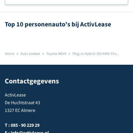
Top 10 personenauto's bij ActivLease
Home
Auto zoeken
Toyota RAV4
Plug-in Hybrid 300 AWD Firs...
Contactgegevens
ActivLease
De Huchtstraat 43
1327 EC Almere
T :
085 - 90 229 29