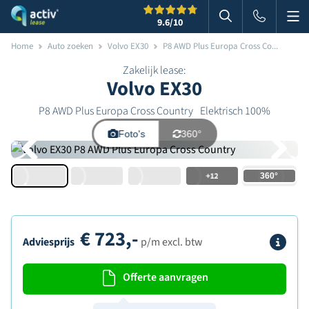
Me
Zoeken
9.6
/10
Zoeken in websi
Home
Auto zoeken
Volvo EX30
P8 AWD Plus Europa Cross Co...
Zakelijk lease:
Volvo EX30
P8 AWD Plus Europa Cross Country
Elektrisch 100%
Foto's
360°
+12
€
723,-
Info
Adviesprijs
p/m excl. btw
Offerte aanvragen