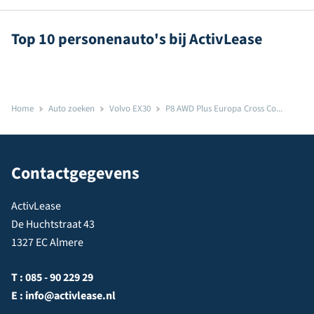
Top 10 personenauto's bij ActivLease
Home
Auto zoeken
Volvo EX30
P8 AWD Plus Europa Cross Co...
Contactgegevens
ActivLease
De Huchtstraat 43
1327 EC Almere
T :
085 - 90 229 29
E :
info@activlease.nl