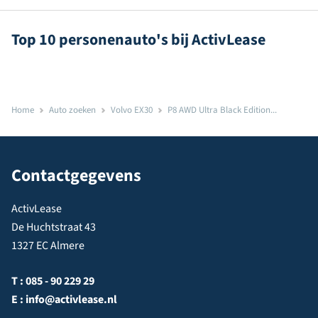
Top 10 personenauto's bij ActivLease
Home
Auto zoeken
Volvo EX30
P8 AWD Ultra Black Edition...
Contactgegevens
ActivLease
De Huchtstraat 43
1327 EC Almere
T :
085 - 90 229 29
E :
info@activlease.nl