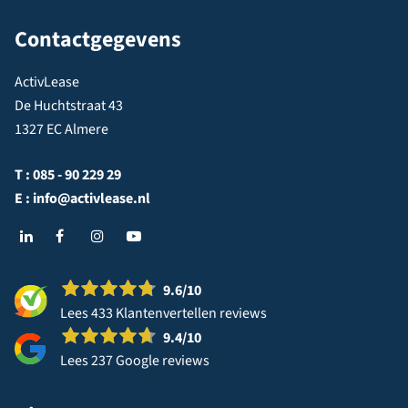
Contactgegevens
ActivLease
De Huchtstraat 43
1327 EC Almere
T :
085 - 90 229 29
E :
info@activlease.nl
9.6
/10
Lees 433 Klantenvertellen reviews
9.4
/10
Lees 237 Google reviews