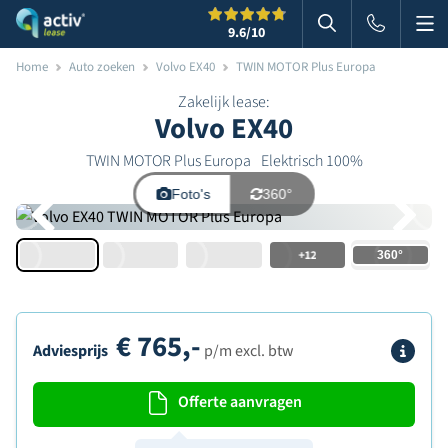
Me
Zoeken
9.6
/10
Zoeken in websi
Home
Auto zoeken
Volvo EX40
TWIN MOTOR Plus Europa
Zakelijk lease:
Volvo EX40
TWIN MOTOR Plus Europa
Elektrisch 100%
Foto's
360°
+12
€
765,-
Info
Adviesprijs
p/m excl. btw
Offerte aanvragen