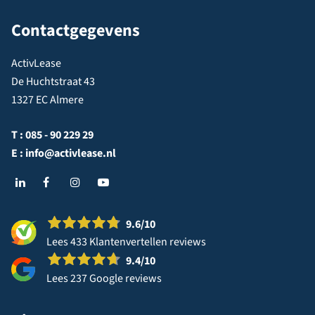
Contactgegevens
ActivLease
De Huchtstraat 43
1327 EC Almere
T :
085 - 90 229 29
E :
info@activlease.nl
9.6
/10
Lees 433 Klantenvertellen reviews
9.4
/10
Lees 237 Google reviews