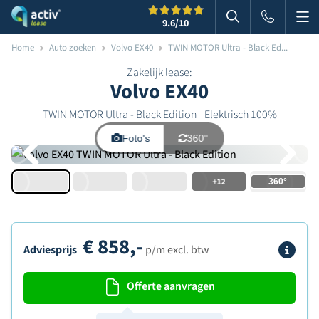
Me
Zoeken
9.6
/10
Zoeken in websi
Home
Auto zoeken
Volvo EX40
TWIN MOTOR Ultra - Black Ed...
Zakelijk lease:
Volvo EX40
TWIN MOTOR Ultra - Black Edition
Elektrisch 100%
Foto's
360°
+12
€
858,-
Info
Adviesprijs
p/m excl. btw
Offerte aanvragen