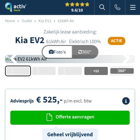
Me
Zoeken
9.6
/10
Zoeken in websi
Home
Outlet
Kia EV2
61kWh Air
Zakelijk lease aanbieding:
Kia EV2
ACTIE
61kWh Air
Elektrisch 100%
Foto's
360°
+12
€
525,-
Info
Adviesprijs
p/m excl. btw
Offerte aanvragen
Geheel vrijblijvend