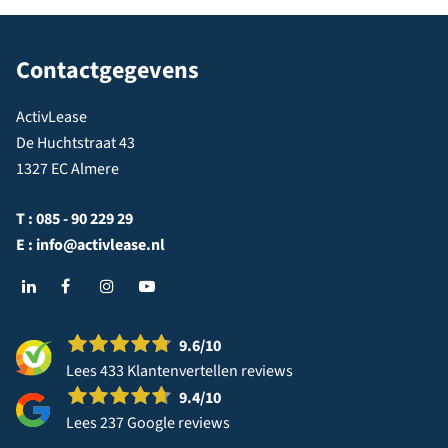
Contactgegevens
ActivLease
De Huchtstraat 43
1327 EC Almere
T :
085 - 90 229 29
E :
info@activlease.nl
9.6
/10
Lees 433 Klantenvertellen reviews
9.4
/10
Lees 237 Google reviews