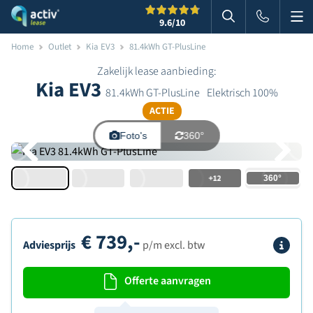
Me
Zoeken
9.6
/10
Zoeken in websi
Home
Outlet
Kia EV3
81.4kWh GT-PlusLine
Zakelijk lease aanbieding:
Kia EV3
81.4kWh GT-PlusLine
Elektrisch 100%
ACTIE
Foto's
360°
+12
€
739,-
Info
Adviesprijs
p/m excl. btw
Offerte aanvragen