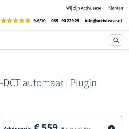
Wij zijn ActivLease
Klanten
9.6
/10
085 - 90 229 29
info@activlease.nl
Zoeke
G-DCT automaat
|
Plugin
€
559,-
Info