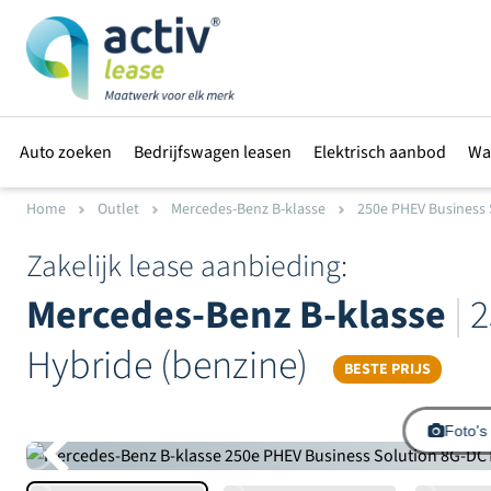
Auto zoeken
Bedrijfswagen leasen
Elektrisch aanbod
Wa
Home
Outlet
Mercedes-Benz B-klasse
250e PHEV Business S
Zakelijk lease aanbieding:
Mercedes-Benz B-klasse
|
2
Hybride (benzine)
BESTE PRIJS
Foto's