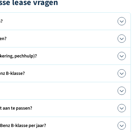
sse lease vragen
n?
den?
kering, pechhulp)?
nz B-klasse?
ct aan te passen?
Benz B-klasse per jaar?