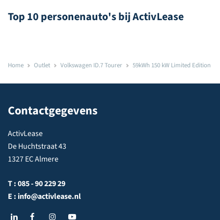
Top 10 personenauto's bij ActivLease
Home
Outlet
Volkswagen ID.7 Tourer
59kWh 150 kW Limited Edition
Contactgegevens
ActivLease
De Huchtstraat 43
1327 EC Almere
T :
085 - 90 229 29
E :
info@activlease.nl