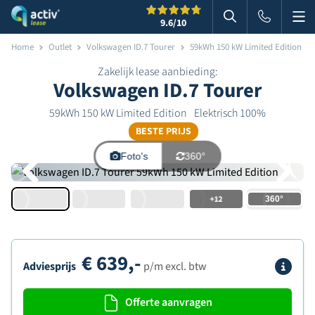
Me
Zoeken
9.6
/10
Zoeken in websi
Home
Outlet
Volkswagen ID.7 Tourer
59kWh 150 kW Limited Edition
Zakelijk lease aanbieding:
Volkswagen ID.7 Tourer
59kWh 150 kW Limited Edition
Elektrisch 100%
BESTE PRIJS
Foto's
360°
+12
€
639,-
Info
Adviesprijs
p/m excl. btw
Offerte aanvragen