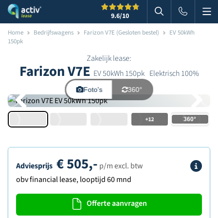
Me
Zoeken
9.6
/10
Zoeken in websi
Home
Bedrijfswagens
Farizon V7E (Gesloten bestel)
EV 50kWh
150pk
Zakelijk lease:
Farizon V7E
EV 50kWh 150pk
Elektrisch 100%
Foto's
360°
+12
€
505,-
Info
Adviesprijs
p/m excl. btw
obv financial lease, looptijd 60 mnd
Offerte aanvragen