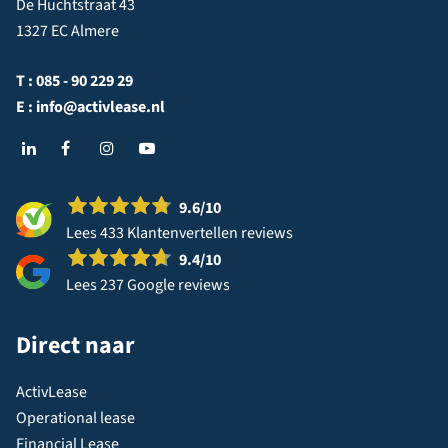
De Huchtstraat 43
1327 EC Almere
T :
085 - 90 229 29
E :
info@activlease.nl
9.6
/10
Lees 433 Klantenvertellen reviews
9.4
/10
Lees 237 Google reviews
Direct naar
ActivLease
Operational lease
Financial Lease