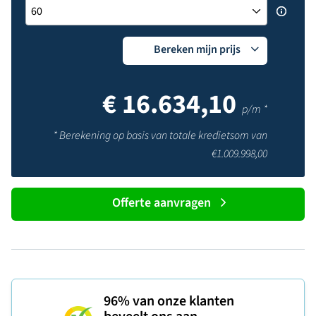
Bereken mijn prijs
€
16.634,10
p/m *
* Berekening op basis van totale kredietsom van
€
1.009.998,00
Offerte aanvragen
96%
van onze klanten