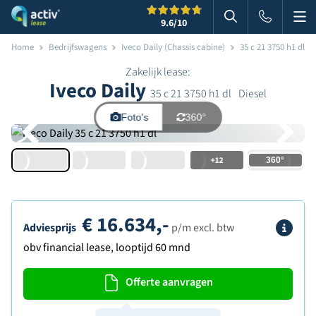
Me
Zoeken
9.6
/10
Zoeken in websi
Home
Bedrijfswagens
Iveco Daily (Chassis cabine)
35 c 21 3750 h1 dl
Zakelijk lease:
Iveco Daily
35 c 21 3750 h1 dl
Diesel
Foto's
360°
+12
€
16.634,-
Info
Adviesprijs
p/m excl. btw
obv financial lease, looptijd 60 mnd
Offerte aanvragen