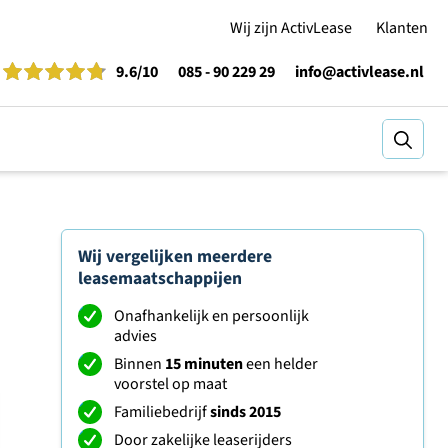
Wij zijn ActivLease
Klanten
9.6
/10
085 - 90 229 29
info@activlease.nl
Zoeke
Wij vergelijken meerdere
leasemaatschappijen
Onafhankelijk en persoonlijk
advies
Binnen
15 minuten
een helder
voorstel op maat
Familiebedrijf
sinds 2015
Door zakelijke leaserijders