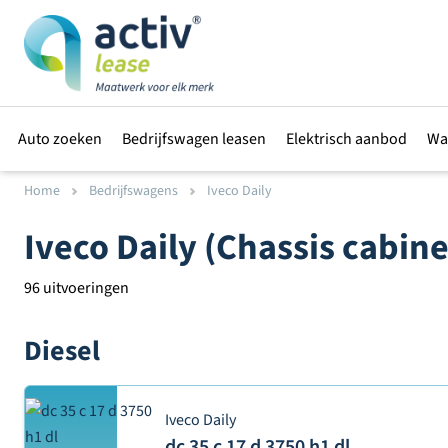
Auto zoeken
Bedrijfswagen leasen
Elektrisch aanbod
Wa
Home
Bedrijfswagens
Iveco Daily
Iveco Daily (Chassis cabine
96 uitvoeringen
Diesel
Iveco Daily
dc 35 c 17 d 3750 h1 dl