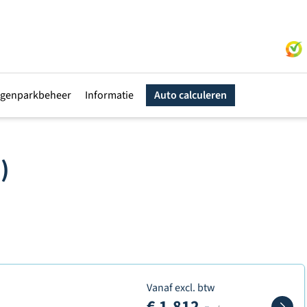
genparkbeheer
Informatie
Auto calculeren
)
Vanaf excl. btw
€ 1.812,-