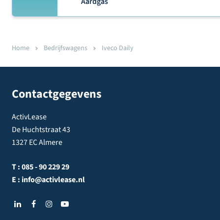
Aardgas
Home
Bedrijfswagens
Iveco Daily
Contactgegevens
ActivLease
De Huchtstraat 43
1327 EC Almere
T :
085 - 90 229 29
E :
info@activlease.nl