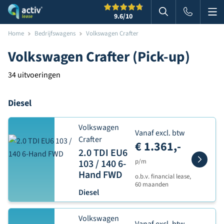
Me
Zoeken
9.6
/10
Zoeken in websi
Home
Bedrijfswagens
Volkswagen Crafter
Volkswagen Crafter (Pick-up)
34 uitvoeringen
Diesel
Volkswagen
Vanaf excl. btw
Crafter
€ 1.361,-
2.0 TDI EU6
103 / 140 6-
p/m
Hand FWD
o.b.v. financial lease,
60 maanden
Diesel
Volkswagen