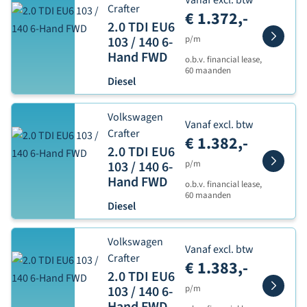
Vanaf excl. btw
Crafter
€ 1.372,-
2.0 TDI EU6
103 / 140 6-
p/m
Hand FWD
o.b.v. financial lease,
60 maanden
Diesel
Volkswagen
Vanaf excl. btw
Crafter
€ 1.382,-
2.0 TDI EU6
103 / 140 6-
p/m
Hand FWD
o.b.v. financial lease,
60 maanden
Diesel
Volkswagen
Vanaf excl. btw
Crafter
€ 1.383,-
2.0 TDI EU6
103 / 140 6-
p/m