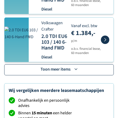
Hand FWD
o.b.v. financial lease,
60 maanden
Diesel
Volkswagen
Vanaf excl. btw
Crafter
€ 1.384,-
2.0 TDI EU6
103 / 140 6-
p/m
Hand FWD
o.b.v. financial lease,
60 maanden
Diesel
Toon meer items
Wij vergelijken meerdere leasemaatschappijen
Onafhankelijk en persoonlijk
advies
Binnen
15 minuten
een helder