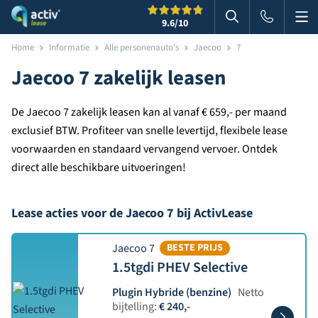
Me
Zoeken
9.6
/10
Zoeken in websi
Home
Informatie
Alle personenauto's
Jaecoo
7
Jaecoo 7 zakelijk leasen
De Jaecoo 7 zakelijk leasen kan al vanaf € 659,- per maand
exclusief BTW. Profiteer van snelle levertijd, flexibele lease
voorwaarden en standaard vervangend vervoer. Ontdek
direct alle beschikbare uitvoeringen!
Lease acties voor de Jaecoo 7 bij ActivLease
Jaecoo 7
BESTE PRIJS
1.5tgdi PHEV Selective
Plugin Hybride (benzine)
Netto
bijtelling:
€ 240,-