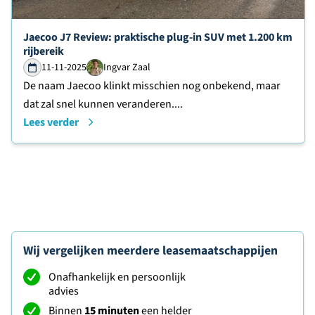
Lees verder over
Jaecoo J7 Review: praktische plug-in SUV met 1.200 km
rijbereik
11-11-2025
Ingvar Zaal
De naam Jaecoo klinkt misschien nog onbekend, maar
dat zal snel kunnen veranderen....
Lees verder
Wij vergelijken meerdere leasemaatschappijen
Onafhankelijk en persoonlijk
advies
Binnen
15 minuten
een helder