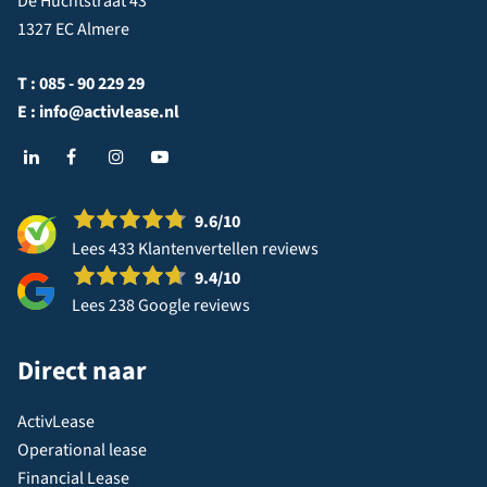
De Huchtstraat 43
1327 EC Almere
T :
085 - 90 229 29
E :
info@activlease.nl
9.6
/10
Lees 433 Klantenvertellen reviews
9.4
/10
Lees 238 Google reviews
Direct naar
ActivLease
Operational lease
Financial Lease