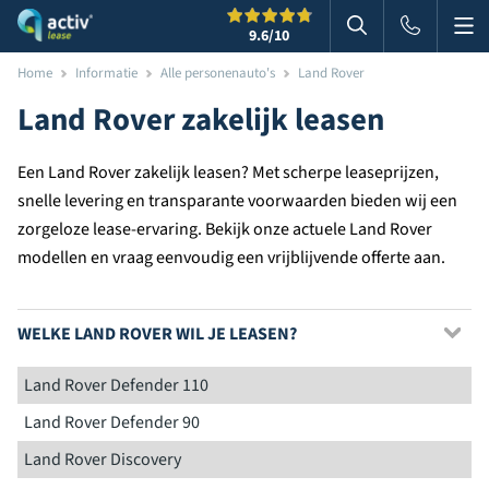
Me
Zoeken
9.6
/10
Zoeken in websi
Home
Informatie
Alle personenauto's
Land Rover
Land Rover zakelijk leasen
Een Land Rover zakelijk leasen? Met scherpe leaseprijzen,
snelle levering en transparante voorwaarden bieden wij een
zorgeloze lease-ervaring. Bekijk onze actuele Land Rover
modellen en vraag eenvoudig een vrijblijvende offerte aan.
WELKE LAND ROVER WIL JE LEASEN?
Land Rover Defender 110
Land Rover Defender 90
Land Rover Discovery