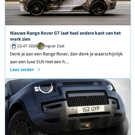
Lees verder over
Nieuwe Range Rover GT laat heel andere kant van het
merk zien
22-07-2026
Ingvar Zaal
Denk je aan een Range Rover, dan denk je waarschijnlijk
aan een luxe SUV met een h...
Lees verder