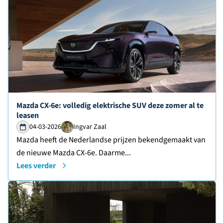
Lees verder over
Mazda CX-6e: volledig elektrische SUV deze zomer al te
leasen
04-03-2026
Ingvar Zaal
Mazda heeft de Nederlandse prijzen bekendgemaakt van
de nieuwe Mazda CX-6e. Daarme...
Lees verder