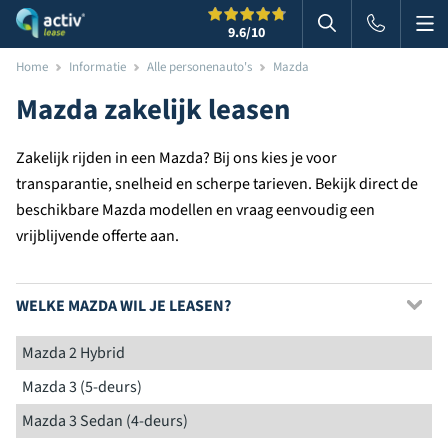
Me
Zoeken
9.6
/10
Zoeken in websi
Home
Informatie
Alle personenauto's
Mazda
Mazda zakelijk leasen
Zakelijk rijden in een Mazda? Bij ons kies je voor
transparantie, snelheid en scherpe tarieven. Bekijk direct de
beschikbare Mazda modellen en vraag eenvoudig een
vrijblijvende offerte aan.
WELKE MAZDA WIL JE LEASEN?
Mazda 2 Hybrid
Mazda 3 (5-deurs)
Mazda 3 Sedan (4-deurs)