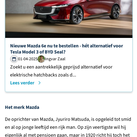
Lees verder over
Nieuwe Mazda 6e nu te bestellen - hét alternatief voor
Tesla Model 3 of BYD Seal?
01-04-2025
Ingvar Zaal
Zoekt u een aantrekkelijk geprijsd alternatief voor
elektrische hatchbacks zoals d...
Lees verder
Het merk Mazda
De oprichter van Mazda, Jyuriro Matsuda, is opgeleid tot smid
en al op jonge leeftijd een rijk man. Op zijn veertigste wil hij
eigenlijk al met pensioen gaan, maar in 1920 richt hij toch het