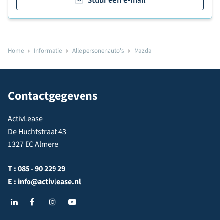
Stuur een e-mail
Home
Informatie
Alle personenauto's
Mazda
Contactgegevens
ActivLease
De Huchtstraat 43
1327 EC Almere
T :
085 - 90 229 29
E :
info@activlease.nl