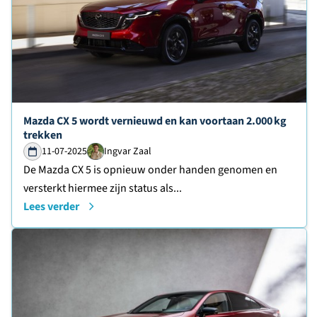
Lees verder over
Mazda CX 5 wordt vernieuwd en kan voortaan 2.000 kg
trekken
11-07-2025
Ingvar Zaal
De Mazda CX 5 is opnieuw onder handen genomen en
versterkt hiermee zijn status als...
Lees verder