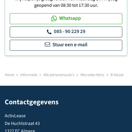
geopend van 08:30 tot 17:30 uur.
Whatsapp
085 - 90 229 29
Stuur een e-mail
Home
Informatie
Alle personenauto's
Mercedes-Benz
B-klasse
Contactgegevens
ActivLease
De Huchtstraat 43
1327 EC Almere