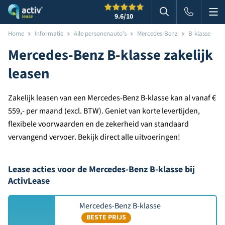
Me
Zoeken
9.6
/10
Zoeken in websi
Home
Informatie
Alle personenauto's
Mercedes-Benz
B-klasse
Mercedes-Benz B-klasse zakelijk
leasen
Zakelijk leasen van een Mercedes-Benz B-klasse kan al vanaf €
559,- per maand (excl. BTW). Geniet van korte levertijden,
flexibele voorwaarden en de zekerheid van standaard
vervangend vervoer. Bekijk direct alle uitvoeringen!
Lease acties voor de Mercedes-Benz B-klasse bij
ActivLease
Mercedes-Benz B-klasse
BESTE PRIJS