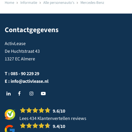
Home
Informatie
Alle personenauto's
Mercedes-Benz
Contactgegevens
ActivLease
De Huchtstraat 43
1327 EC Almere
T :
085 - 90 229 29
E :
info@activlease.nl
9.6
/10
Lees 434 Klantenvertellen reviews
9.4
/10