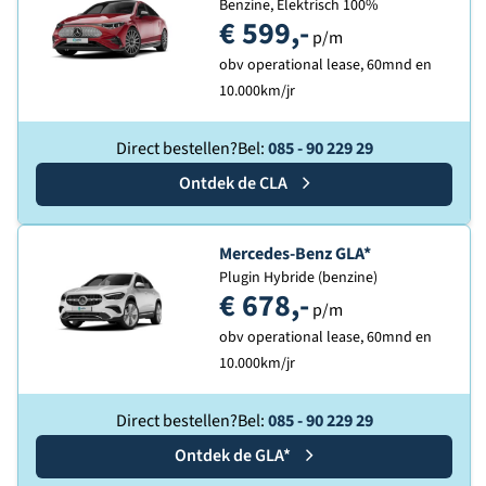
Benzine, Elektrisch 100%
€ 599,-
p/m
obv operational lease, 60mnd en
10.000km/jr
Direct bestellen?
Bel:
085 - 90 229 29
Ontdek de
Mercedes-Benz
CLA
Ontdek de
Mercedes-Benz GLA*
Plugin Hybride (benzine)
€ 678,-
p/m
obv operational lease, 60mnd en
10.000km/jr
Direct bestellen?
Bel:
085 - 90 229 29
Ontdek de
Mercedes-Benz
GLA*