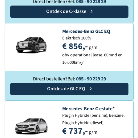
Direct bestellen?
Bel:
085 - 90 229 29
Ontdek de
Mercedes-Benz
C-klasse
Ontdek de
Mercedes-Benz GLC EQ
Elektrisch 100%
€ 856,-
p/m
obv operational lease, 60mnd en
10.000km/jr
Direct bestellen?
Bel:
085 - 90 229 29
Ontdek de
Mercedes-Benz
GLC EQ
Ontdek de
Mercedes-Benz C-estate*
Plugin Hybride (benzine), Benzine,
Plugin Hybride (diesel)
€ 737,-
p/m