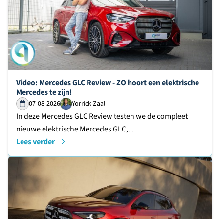
Lees verder over
Video: Mercedes GLC Review - ZO hoort een elektrische
Mercedes te zijn!
07-08-2026
Yorrick Zaal
In deze Mercedes GLC Review testen we de compleet
nieuwe elektrische Mercedes GLC,...
Lees verder