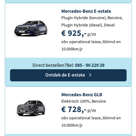
Ontdek de
Mercedes-Benz E-estate
Plugin Hybride (benzine), Benzine,
Plugin Hybride (diesel), Diesel
€ 925,-
p/m
obv operational lease, 60mnd en
10.000km/jr
Direct bestellen?
Bel:
085 - 90 229 29
Ontdek de
Mercedes-Benz
E-estate
Ontdek de
Mercedes-Benz GLB
Elektrisch 100%, Benzine
€ 728,-
p/m
obv operational lease, 60mnd en
10.000km/jr