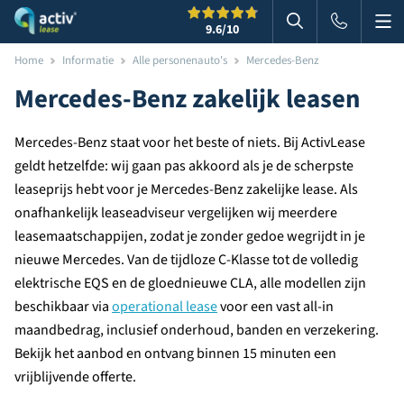
Me
Zoeken
9.6
/10
Zoeken in websi
Home
Informatie
Alle personenauto's
Mercedes-Benz
Mercedes-Benz zakelijk leasen
Mercedes-Benz staat voor het beste of niets. Bij ActivLease
geldt hetzelfde: wij gaan pas akkoord als je de scherpste
leaseprijs hebt voor je Mercedes-Benz zakelijke lease. Als
onafhankelijk leaseadviseur vergelijken wij meerdere
leasemaatschappijen, zodat je zonder gedoe wegrijdt in je
nieuwe Mercedes. Van de tijdloze C-Klasse tot de volledig
elektrische EQS en de gloednieuwe CLA, alle modellen zijn
beschikbaar via
operational lease
voor een vast all-in
maandbedrag, inclusief onderhoud, banden en verzekering.
Bekijk het aanbod en ontvang binnen 15 minuten een
vrijblijvende offerte.