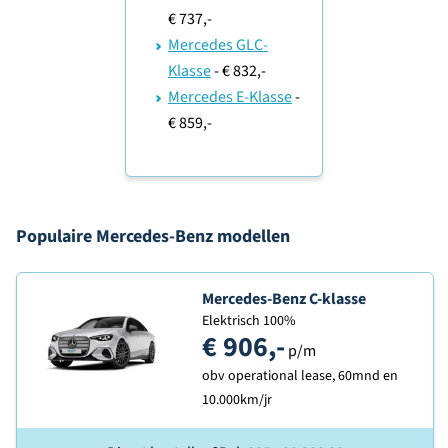
€ 737,-
Mercedes GLC-
Klasse
- € 832,-
Mercedes E-Klasse
-
€ 859,-
Populaire Mercedes-Benz modellen
Ontdek de
Mercedes-Benz C-klasse
Elektrisch 100%
€ 906,-
p/m
obv operational lease, 60mnd en
10.000km/jr