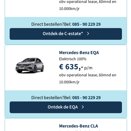
obv operational lease, 60mnd en
10.000km/jr
Direct bestellen?
Bel:
085 - 90 229 29
Ontdek de
Mercedes-Benz
C-estate*
Ontdek de
Mercedes-Benz EQA
Elektrisch 100%
€ 635,-
p/m
obv operational lease, 60mnd en
10.000km/jr
Direct bestellen?
Bel:
085 - 90 229 29
Ontdek de
Mercedes-Benz
EQA
Ontdek de
Mercedes-Benz CLA