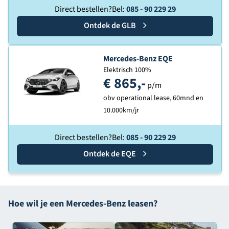
Direct bestellen?
Bel:
085 - 90 229 29
Ontdek de
Mercedes-Benz
GLB
Ontdek de
Mercedes-Benz EQE
Elektrisch 100%
€ 865,-
p/m
obv operational lease, 60mnd en
10.000km/jr
Direct bestellen?
Bel:
085 - 90 229 29
Ontdek de
Mercedes-Benz
EQE
Hoe wil je een Mercedes-Benz leasen?