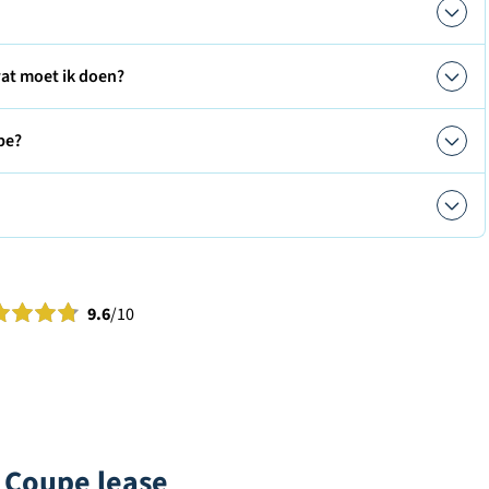
at moet ik doen?
pe?
9.6
/10
 Coupe lease