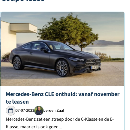
Lees verder over
Mercedes-Benz CLE onthuld: vanaf november
te leasen
07-07-2023
Jeroen Zaal
Mercedes-Benz zet een streep door de C-Klasse en de E-
Klasse, maar er is ook goed...