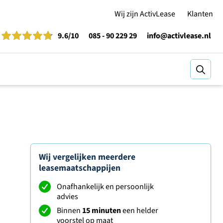
Wij zijn ActivLease
Klanten
9.6
/10
085 - 90 229 29
info@activlease.nl
Zoeke
Wij vergelijken meerdere
leasemaatschappijen
Onafhankelijk en persoonlijk
advies
Binnen
15 minuten
een helder
voorstel op maat