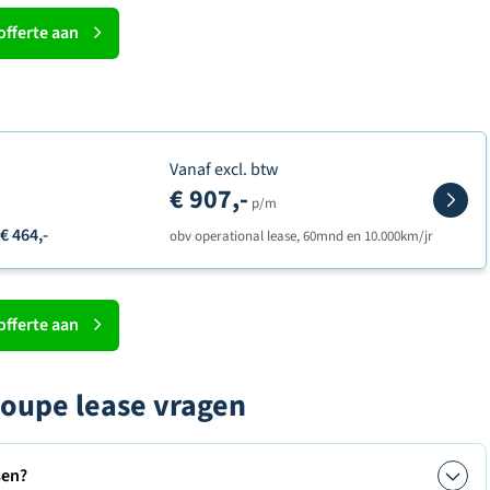
offerte aan
Vanaf excl. btw
€ 907,-
p/m
€ 464,-
obv operational lease, 60mnd en 10.000km/jr
offerte aan
oupe lease vragen
sen?