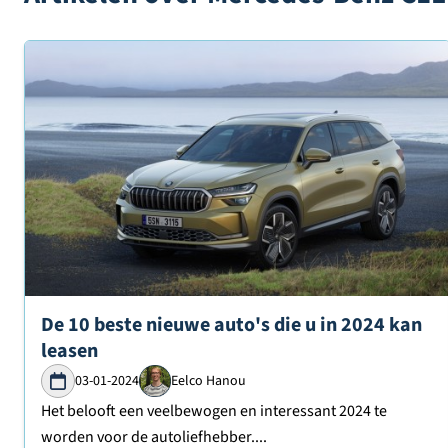
Lees verder over
De 10 beste nieuwe auto's die u in 2024 kan
leasen
03-01-2024
Eelco Hanou
Het belooft een veelbewogen en interessant 2024 te
worden voor de autoliefhebber....