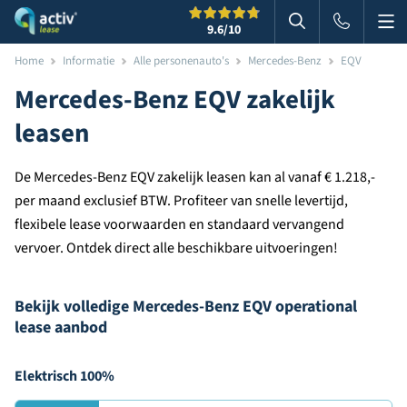
Me
Zoeken
9.6
/10
Zoeken in websi
Home
Informatie
Alle personenauto's
Mercedes-Benz
EQV
Mercedes-Benz EQV zakelijk
leasen
De Mercedes-Benz EQV zakelijk leasen kan al vanaf € 1.218,-
per maand exclusief BTW. Profiteer van snelle levertijd,
flexibele lease voorwaarden en standaard vervangend
vervoer. Ontdek direct alle beschikbare uitvoeringen!
Bekijk volledige Mercedes-Benz EQV operational
lease aanbod
Elektrisch 100%