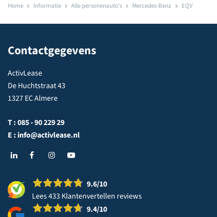
Home
Informatie
Alle personenauto's
Mercedes-Benz
EQV
Contactgegevens
ActivLease
De Huchtstraat 43
1327 EC Almere
T :
085 - 90 229 29
E :
info@activlease.nl
9.6
/10
Lees 433 Klantenvertellen reviews
9.4
/10