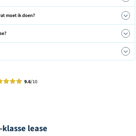
at moet ik doen?
se?
9.6
/10
-klasse lease