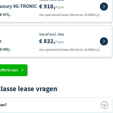
€ 910,-
 Luxury 9G-TRONIC
p/m
€ 475,-
obv operational lease, 60mnd en 10.000km/jr
Vanaf excl. btw
€ 832,-
n
p/m
€ 490,-
obv operational lease, 60mnd en 10.000km/jr
offerte aan
lasse lease vragen
sen?