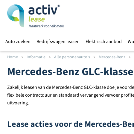
Auto zoeken
Bedrijfswagen leasen
Elektrisch aanbod
Wa
Home
Informatie
Alle personenauto's
Mercedes-Benz
Mercedes-Benz GLC-klasse 
Zakelijk leasen van de Mercedes-Benz GLC-klasse doe je voordeli
flexibele contractduur en standaard vervangend vervoer profiteer
uitvoering.
Lease acties voor de Mercedes-Ben