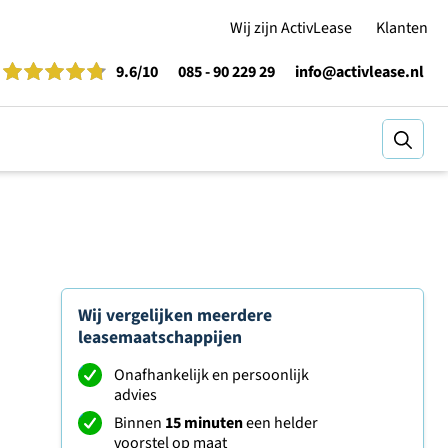
Wij zijn ActivLease
Klanten
9.6
/10
085 - 90 229 29
info@activlease.nl
Zoeke
Wij vergelijken meerdere
leasemaatschappijen
Onafhankelijk en persoonlijk
advies
Binnen
15 minuten
een helder
voorstel op maat