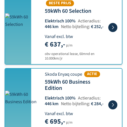
BESTE PRIJS
59kWh 60 Selection
Elektrisch 100%
Actieradius:
446 km
Netto bijtelling:
€ 252,-
Vanaf excl. btw
€ 637,-
p/m
obv operational lease, 60mnd en
10.000km/jr
Skoda Enyaq coupe
ACTIE
59kWh 60 Business
Edition
Elektrisch 100%
Actieradius:
446 km
Netto bijtelling:
€ 284,-
Vanaf excl. btw
€ 695,-
p/m