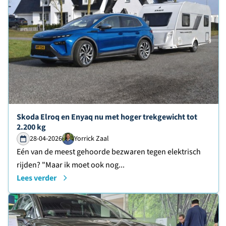
Lees verder over
Skoda Elroq en Enyaq nu met hoger trekgewicht tot
2.200 kg
28-04-2026
Yorrick Zaal
Eén van de meest gehoorde bezwaren tegen elektrisch
rijden? "Maar ik moet ook nog...
Lees verder