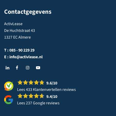
Contactgegevens
ActivLease
De Huchtstraat 43
1327 EC Almere
T :
085 - 90 229 29
E :
info@activlease.nl
9.6
/10
Lees 433 Klantenvertellen reviews
9.4
/10
Lees 237 Google reviews