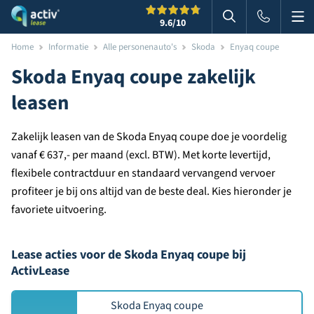
Me
Zoeken
9.6
/10
Zoeken in websi
Home
Informatie
Alle personenauto's
Skoda
Enyaq coupe
Skoda Enyaq coupe zakelijk
leasen
Zakelijk leasen van de Skoda Enyaq coupe doe je voordelig
vanaf € 637,- per maand (excl. BTW). Met korte levertijd,
flexibele contractduur en standaard vervangend vervoer
profiteer je bij ons altijd van de beste deal. Kies hieronder je
favoriete uitvoering.
Lease acties voor de Skoda Enyaq coupe bij
ActivLease
Skoda Enyaq coupe