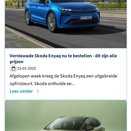
Lees verder over
Vernieuwde Skoda Enyaq nu te bestellen - dit zijn alle
prijzen
15-01-2025
Afgelopen week kreeg de Skoda Enyaq een uitgebreide
opfrisbeurt. Skoda onthulde ee...
Lees verder