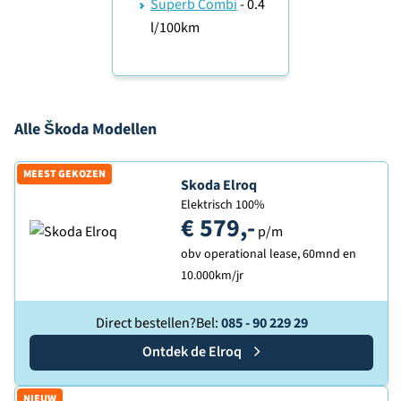
Superb Combi
- 0.4
l/100km
Alle Škoda Modellen
MEEST GEKOZEN
Ontdek de
Skoda Elroq
Elektrisch 100%
€ 579,-
p/m
obv operational lease, 60mnd en
10.000km/jr
Direct bestellen?
Bel:
085 - 90 229 29
Ontdek de
Skoda
Elroq
NIEUW