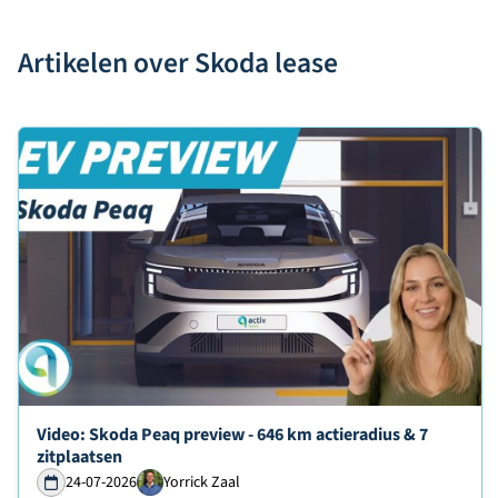
Artikelen over Skoda lease
Lees verder over
Video: Skoda Peaq preview - 646 km actieradius & 7
zitplaatsen
24-07-2026
Yorrick Zaal