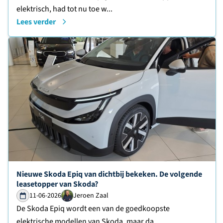
elektrisch, had tot nu toe w...
Lees verder
Lees verder over
Nieuwe Skoda Epiq van dichtbij bekeken. De volgende
leasetopper van Skoda?
11-06-2026
Jeroen Zaal
De Skoda Epiq wordt een van de goedkoopste
elektrische modellen van Skoda, maar da...