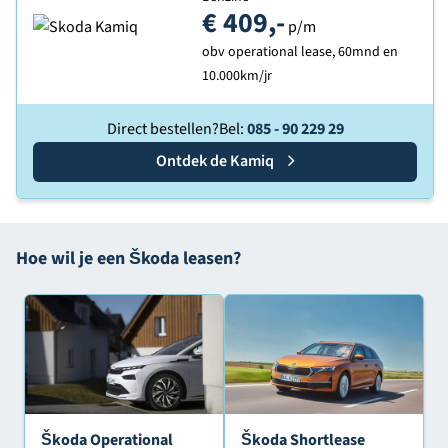
€ 409,-
p/m
obv operational lease, 60mnd en
10.000km/jr
Direct bestellen?
Bel:
085 - 90 229 29
Ontdek de
Skoda
Kamiq
Hoe wil je een Škoda leasen?
Škoda Operational
Škoda Shortlease