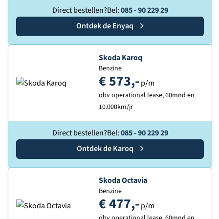
Direct bestellen?
Bel:
085 - 90 229 29
Ontdek de
Skoda
Enyaq
Ontdek de
Skoda Karoq
Benzine
€ 573,-
p/m
obv operational lease, 60mnd en
10.000km/jr
Direct bestellen?
Bel:
085 - 90 229 29
Ontdek de
Skoda
Karoq
Ontdek de
Skoda Octavia
Benzine
€ 477,-
p/m
obv operational lease, 60mnd en