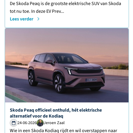
De Skoda Peaq is de grootste elektrische SUV van Skoda
tot nu toe. In deze EV Prev...
Lees verder
Lees verder over
Skoda Peaq officieel onthuld, hét elektrische
alternatief voor de Kodiaq
24-06-2026
Jeroen Zaal
Wie in een Skoda Kodiaq rijdt en wil overstappen naar