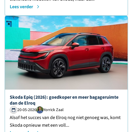
Lees verder
Lees verder over
Skoda Epiq (2026): goedkoper en meer bagageruimte
dan de Elroq
20-05-2026
Yorrick Zaal
Alsof het succes van de Elroq nog niet genoeg was, komt
Skoda opnieuw met een voll...