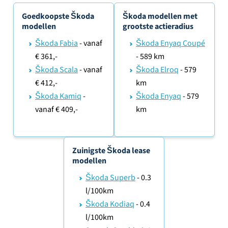
Goedkoopste Škoda
Škoda modellen met
modellen
grootste actieradius
Škoda Fabia
- vanaf
Škoda Enyaq Coupé
€ 361,-
- 589 km
Škoda Scala
- vanaf
Škoda Elroq
- 579
€ 412,-
km
Škoda Kamiq
-
Škoda Enyaq
- 579
vanaf € 409,-
km
Zuinigste Škoda lease
modellen
Škoda Superb
- 0.3
l/100km
Škoda Kodiaq
- 0.4
l/100km