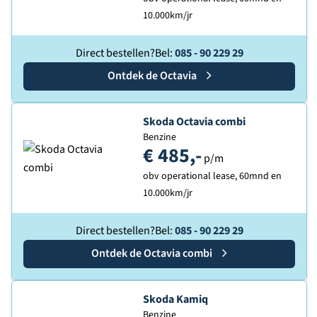
10.000km/jr
Direct bestellen?
Bel:
085 - 90 229 29
Ontdek de
Skoda
Octavia
Ontdek de
Skoda Octavia combi
Benzine
€ 485,-
p/m
obv operational lease, 60mnd en
10.000km/jr
Direct bestellen?
Bel:
085 - 90 229 29
Ontdek de
Skoda
Octavia combi
Ontdek de
Skoda Kamiq
Benzine