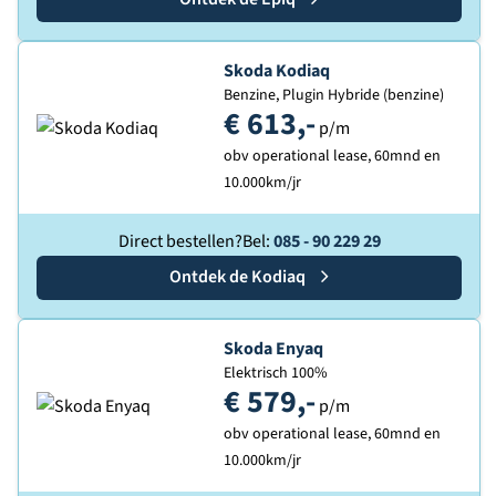
Ontdek de
Skoda Kodiaq
Benzine, Plugin Hybride (benzine)
€ 613,-
p/m
obv operational lease, 60mnd en
10.000km/jr
Direct bestellen?
Bel:
085 - 90 229 29
Ontdek de
Skoda
Kodiaq
Ontdek de
Skoda Enyaq
Elektrisch 100%
€ 579,-
p/m
obv operational lease, 60mnd en
10.000km/jr