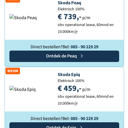
Ontdek de
Skoda Peaq
Elektrisch 100%
€ 739,-
p/m
obv operational lease, 60mnd en
10.000km/jr
Direct bestellen?
Bel:
085 - 90 229 29
Ontdek de
Skoda
Peaq
NIEUW
Ontdek de
Skoda Epiq
Elektrisch 100%
€ 459,-
p/m
obv operational lease, 60mnd en
10.000km/jr
Direct bestellen?
Bel:
085 - 90 229 29
Ontdek de
Skoda
Epiq