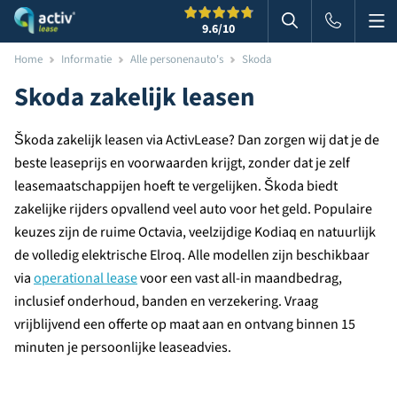
Me
Zoeken
9.6
/10
Zoeken in websi
Home
Informatie
Alle personenauto's
Skoda
Skoda zakelijk leasen
Škoda zakelijk leasen via ActivLease? Dan zorgen wij dat je de
beste leaseprijs en voorwaarden krijgt, zonder dat je zelf
leasemaatschappijen hoeft te vergelijken. Škoda biedt
zakelijke rijders opvallend veel auto voor het geld. Populaire
keuzes zijn de ruime Octavia, veelzijdige Kodiaq en natuurlijk
de volledig elektrische Elroq. Alle modellen zijn beschikbaar
via
operational lease
voor een vast all-in maandbedrag,
inclusief onderhoud, banden en verzekering. Vraag
vrijblijvend een offerte op maat aan en ontvang binnen 15
minuten je persoonlijke leaseadvies.