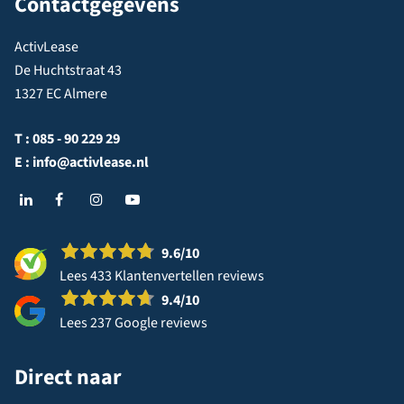
Contactgegevens
ActivLease
De Huchtstraat 43
1327 EC Almere
T :
085 - 90 229 29
E :
info@activlease.nl
9.6
/10
Lees 433 Klantenvertellen reviews
9.4
/10
Lees 237 Google reviews
Direct naar