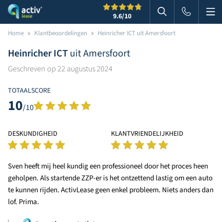
Me
Zoeken
9.6
/10
Zoeken in websi
Home
Klantbeoordelingen
Heinricher ICT uit Amersfoort
Heinricher ICT
uit Amersfoort
Geschreven op 22 augustus 2024
TOTAALSCORE
10
/10
DESKUNDIGHEID
KLANTVRIENDELIJKHEID
Sven heeft mij heel kundig een professioneel door het proces heen
geholpen. Als startende ZZP-er is het ontzettend lastig om een auto
te kunnen rijden. ActivLease geen enkel probleem. Niets anders dan
lof. Prima.