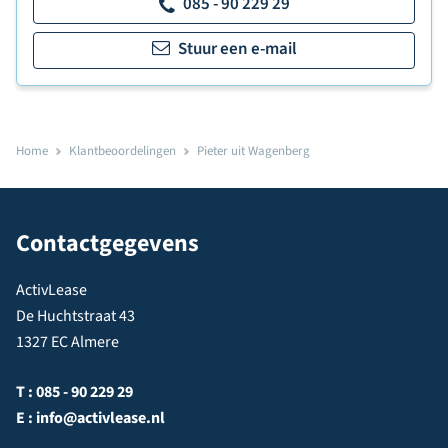
085 - 90 229 29
Stuur een e-mail
Home
Klantbeoordelingen
Pieter uit Wagenberg
Contactgegevens
ActivLease
De Huchtstraat 43
1327 EC Almere
T :
085 - 90 229 29
E :
info@activlease.nl