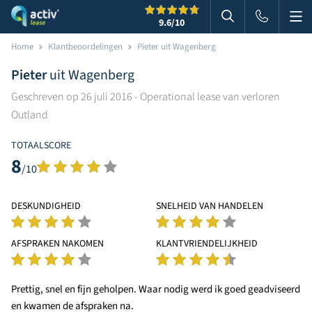
Me
Zoeken
9.6
/10
Zoeken in websi
Home
Klantbeoordelingen
Pieter uit Wagenberg
Pieter
uit Wagenberg
Geschreven op 26 juli 2016 - Operational lease van verloren
Outland
TOTAALSCORE
8
/10
DESKUNDIGHEID
SNELHEID VAN HANDELEN
AFSPRAKEN NAKOMEN
KLANTVRIENDELIJKHEID
Prettig, snel en fijn geholpen. Waar nodig werd ik goed geadviseerd
en kwamen de afspraken na.