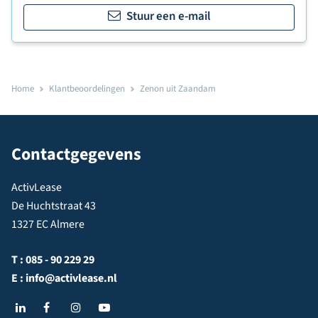
Stuur een e-mail
Home
Klantbeoordelingen
Zenon uit Zaandam
Contactgegevens
ActivLease
De Huchtstraat 43
1327 EC Almere
T :
085 - 90 229 29
E :
info@activlease.nl