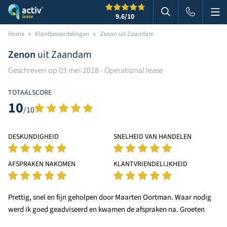
Me
Zoeken
9.6
/10
Zoeken in websi
Home
Klantbeoordelingen
Zenon uit Zaandam
Zenon
uit Zaandam
Geschreven op 03 mei 2018 - Operational lease
TOTAALSCORE
10
/10
DESKUNDIGHEID
SNELHEID VAN HANDELEN
AFSPRAKEN NAKOMEN
KLANTVRIENDELIJKHEID
Prettig, snel en fijn geholpen door Maarten Oortman. Waar nodig
werd ik goed geadviseerd en kwamen de afspraken na. Groeten