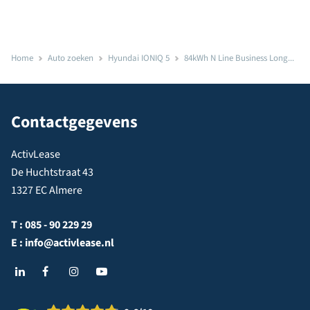
Home
Auto zoeken
Hyundai IONIQ 5
84kWh N Line Business Long...
Contactgegevens
ActivLease
De Huchtstraat 43
1327 EC Almere
T :
085 - 90 229 29
E :
info@activlease.nl