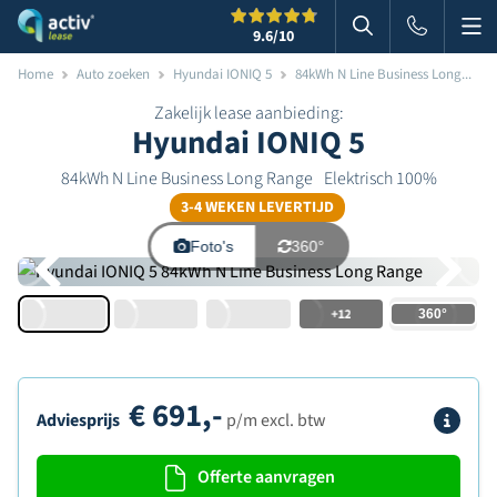
Me
Zoeken
9.6
/10
Zoeken in websi
Home
Auto zoeken
Hyundai IONIQ 5
84kWh N Line Business Long...
Zakelijk lease aanbieding:
Hyundai IONIQ 5
84kWh N Line Business Long Range
Elektrisch 100%
3-4 WEKEN LEVERTIJD
Foto's
360°
+12
€
691,-
Info
Adviesprijs
p/m excl. btw
Offerte aanvragen