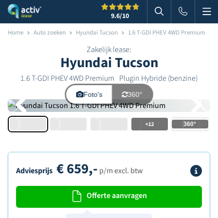
Me
Zoeken
9.6
/10
Zoeken in websi
Home
Auto zoeken
Hyundai Tucson
1.6 T-GDI PHEV 4WD Premium
Zakelijk lease:
Hyundai Tucson
1.6 T-GDI PHEV 4WD Premium
Plugin Hybride (benzine)
Foto's
360°
+12
€
659,-
Info
Adviesprijs
p/m excl. btw
Offerte aanvragen