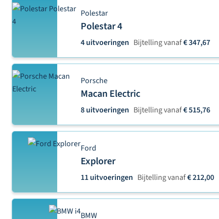
Polestar
Polestar 4
4 uitvoeringen
Bijtelling vanaf
€ 347,67
Porsche
Macan Electric
8 uitvoeringen
Bijtelling vanaf
€ 515,76
Ford
Explorer
11 uitvoeringen
Bijtelling vanaf
€ 212,00
BMW