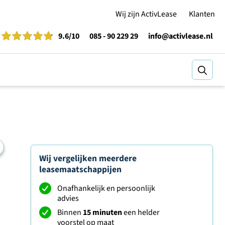
Wij zijn ActivLease
Klanten
9.6
/10
085 - 90 229 29
info@activlease.nl
Zoeke
Wij vergelijken meerdere
leasemaatschappijen
Onafhankelijk en persoonlijk
advies
Binnen
15 minuten
een helder
voorstel op maat