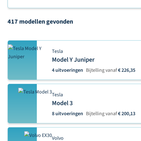
417 modellen
gevonden
Sorteer op
Tesla
Model Y Juniper
4 uitvoeringen
Bijtelling vanaf
€ 226,35
Tesla
Model 3
8 uitvoeringen
Bijtelling vanaf
€ 200,13
Volvo