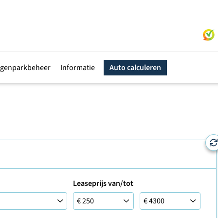
genparkbeheer
Informatie
Auto calculeren
Leaseprijs van/tot
Leaseprijs van/tot