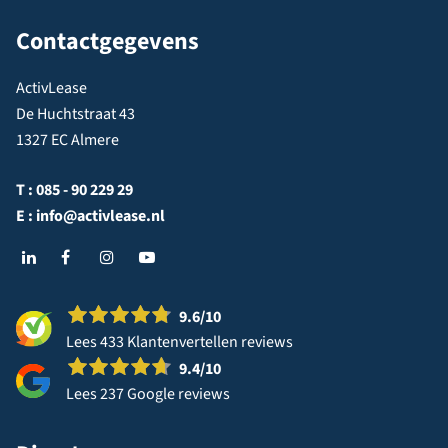
Contactgegevens
ActivLease
De Huchtstraat 43
1327 EC Almere
T :
085 - 90 229 29
E :
info@activlease.nl
9.6
/10
Lees 433 Klantenvertellen reviews
9.4
/10
Lees 237 Google reviews