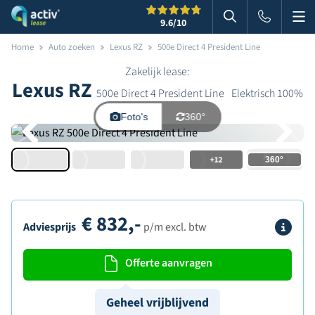
Me
Zoeken
9.6
/10
Zoeken in websi
Home
Auto zoeken
Lexus RZ
500e Direct 4 President Line
Zakelijk lease:
Lexus RZ
500e Direct 4 President Line
Elektrisch 100%
Foto's
360°
+12
€
832,-
Info
Adviesprijs
p/m excl. btw
Offerte aanvragen
Geheel vrijblijvend