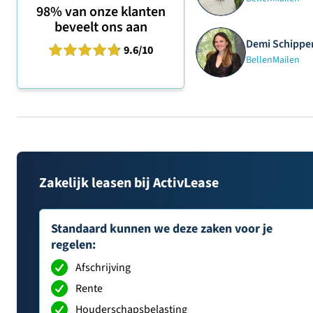
98%
van onze klanten
beveelt ons aan
Demi Schipper
9.6
/10
Bellen
Mailen
Zakelijk leasen bij ActivLease
Standaard kunnen we deze zaken voor je
regelen:
Afschrijving
Rente
Houderschapsbelasting