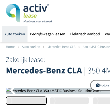
Auto zoeken
Bedrijfswagen leasen
Elektrisch aanbod
Wa
Home
Auto zoeken
Mercedes-Benz CLA
350 4MATIC Busines
Zakelijk lease:
Mercedes-Benz CLA
|
350 4M
Foto's