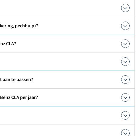
kering, pechhulp)?
enz CLA?
ct aan te passen?
Benz CLA per jaar?