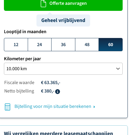
Offerte aanvragen
Geheel vrijblijvend
Looptijd in maanden
12
24
36
48
60
Kilometer per jaar
Fiscale waarde
€ 63.365,-
Netto bijtelling
€ 380,-
Info
Bijtelling voor mijn situatie berekenen
Wij vergelijken meerdere leasemaatschappijen