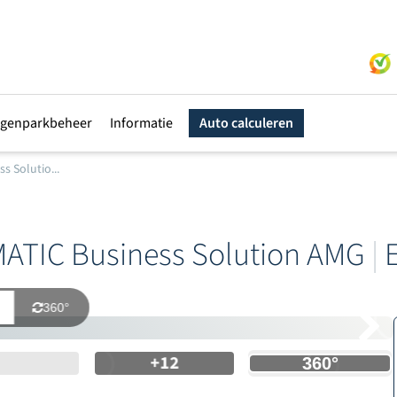
genparkbeheer
Informatie
Auto calculeren
s Solutio...
ATIC Business Solution AMG
|
E
360°
+12