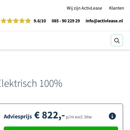
Wij zijn ActivLease
Klanten
9.6
/10
085 - 90 229 29
info@activlease.nl
Zoeke
lektrisch 100%
€
822,-
Adviesprijs
Info
p/m excl. btw