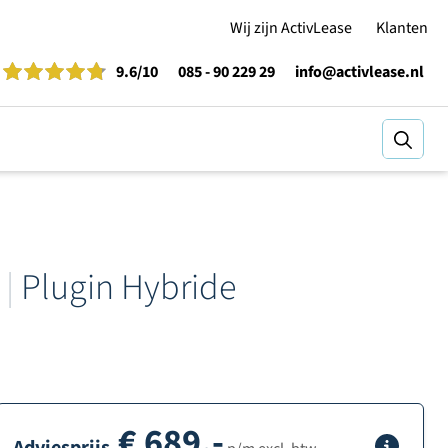
Wij zijn ActivLease
Klanten
9.6
/10
085 - 90 229 29
info@activlease.nl
Zoeke
n
|
Plugin Hybride
€
689,-
Info