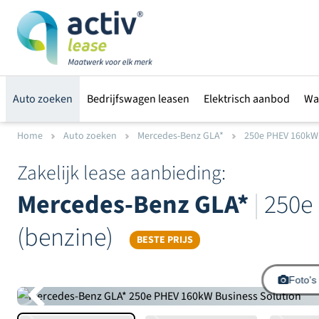
Auto zoeken
Bedrijfswagen leasen
Elektrisch aanbod
Wa
Home
Auto zoeken
Mercedes-Benz GLA*
250e PHEV 160kW 
Zakelijk lease aanbieding:
Mercedes-Benz GLA*
|
250e 
(benzine)
BESTE PRIJS
Foto's