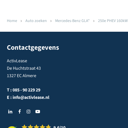
Home
Auto zoeken
Mercedes-Benz GLA*
250e PHEV 160kW 
Contactgegevens
ActivLease
De Huchtstraat 43
1327 EC Almere
T :
085 - 90 229 29
E :
info@activlease.nl
9.6
/10