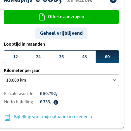
Adviesprijs
p/m excl. btw
Offerte aanvragen
Geheel vrijblijvend
Looptijd in maanden
12
24
36
48
60
Kilometer per jaar
Fiscale waarde
€ 50.792,-
Netto bijtelling
€ 333,-
Info
Bijtelling voor mijn situatie berekenen