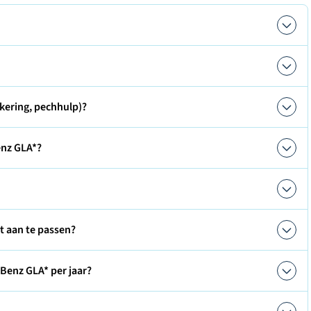
kering, pechhulp)?
enz GLA*?
ct aan te passen?
Benz GLA* per jaar?