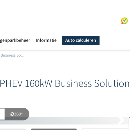
genparkbeheer
Informatie
Auto calculeren
Business So...
PHEV 160kW Business Solutio
360°