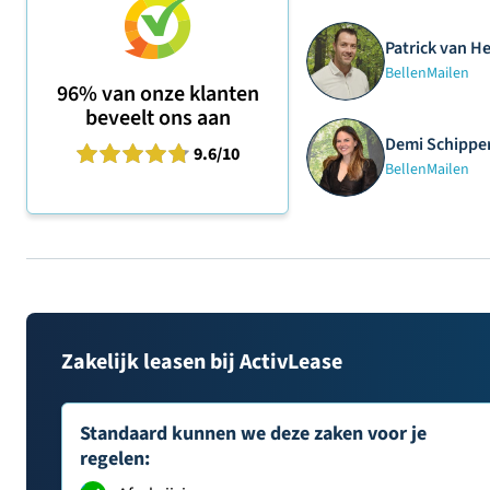
Patrick van H
Bellen
Mailen
96%
van onze klanten
beveelt ons aan
Demi Schipper
9.6
/10
Bellen
Mailen
Zakelijk leasen bij ActivLease
Standaard kunnen we deze zaken voor je
regelen: