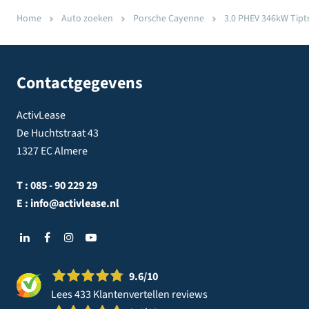
Home
Auto zoeken
Porsche Cayenne
3.0 PHEV 346kW Tipt
Contactgegevens
ActivLease
De Huchtstraat 43
1327 EC Almere
T :
085 - 90 229 29
E :
info@activlease.nl
9.6
/10
Lees 433 Klantenvertellen reviews