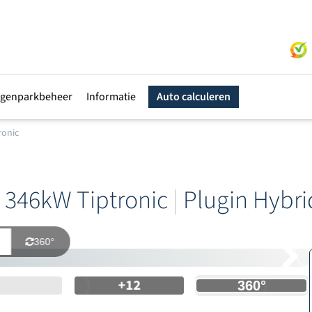
genparkbeheer
Informatie
Auto calculeren
ronic
 346kW Tiptronic
|
Plugin Hybri
360°
+12