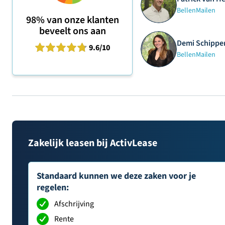
Bellen
Mailen
98%
van onze klanten
beveelt ons aan
Demi Schipper
9.6
/10
Bellen
Mailen
Zakelijk leasen bij ActivLease
Standaard kunnen we deze zaken voor je
regelen:
Afschrijving
Rente