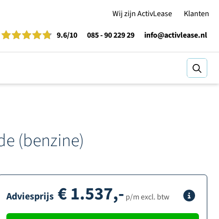
Wij zijn ActivLease
Klanten
9.6
/10
085 - 90 229 29
info@activlease.nl
Zoeke
de (benzine)
€
1.537,-
Adviesprijs
Info
p/m excl. btw