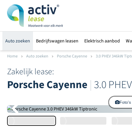
Auto zoeken
Bedrijfswagen leasen
Elektrisch aanbod
Wa
Home
Auto zoeken
Porsche Cayenne
3.0 PHEV 346kW Tipt
Zakelijk lease:
Porsche Cayenne
|
3.0 PHEV
Foto's