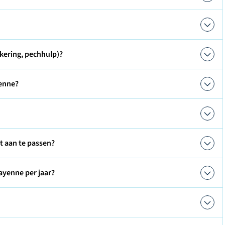
kering, pechhulp)?
yenne?
ct aan te passen?
ayenne per jaar?