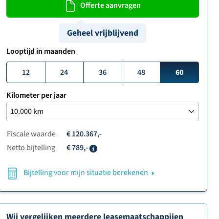
Offerte aanvragen
Geheel vrijblijvend
Looptijd in maanden
12
24
36
48
60
Kilometer per jaar
Fiscale waarde
€ 120.367,-
Netto bijtelling
€ 789,-
Info
Bijtelling voor mijn situatie berekenen
Wij vergelijken meerdere leasemaatschappijen