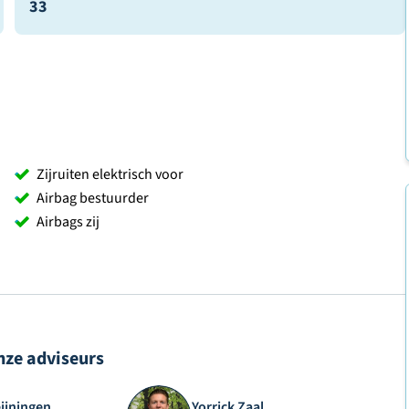
33
Zijruiten elektrisch voor
Airbag bestuurder
Airbags zij
nze adviseurs
eijningen
Yorrick Zaal