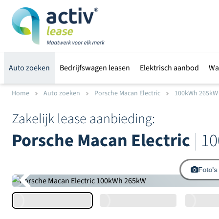
Auto zoeken
Bedrijfswagen leasen
Elektrisch aanbod
Wa
Home
Auto zoeken
Porsche Macan Electric
100kWh 265kW
Zakelijk lease aanbieding:
Porsche Macan Electric
|
10
Foto's