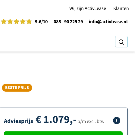
Wij zijn ActivLease
Klanten
9.6
/10
085 - 90 229 29
info@activlease.nl
Zoeke
BESTE PRIJS
€
1.079,-
Adviesprijs
Info
p/m excl. btw