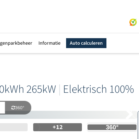
genparkbeheer
Informatie
Auto calculeren
0kWh 265kW
|
Elektrisch 100%
360°
+12