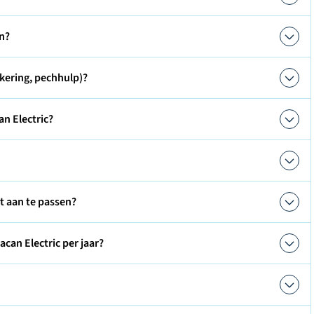
n?
kering, pechhulp)?
n Electric?
ct aan te passen?
can Electric per jaar?