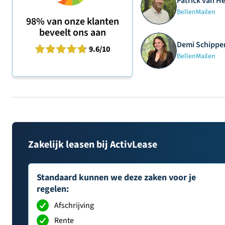
Patrick van H
Bellen
Mailen
98%
van onze klanten
beveelt ons aan
Demi Schipper
9.6
/10
Bellen
Mailen
Zakelijk leasen bij ActivLease
Standaard kunnen we deze zaken voor je
regelen:
Afschrijving
Rente