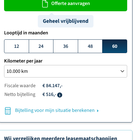
Offerte aanvragen
Geheel vrijblijvend
Looptijd in maanden
12
24
36
48
60
Kilometer per jaar
Fiscale waarde
€ 84.147,-
Netto bijtelling
€ 516,-
Info
Bijtelling voor mijn situatie berekenen
Wij vergelijken meerdere leasemaatschappijen