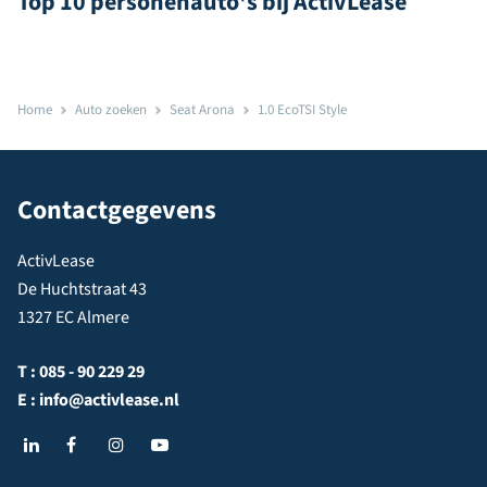
Top 10 personenauto's bij ActivLease
Home
Auto zoeken
Seat Arona
1.0 EcoTSI Style
Contactgegevens
ActivLease
De Huchtstraat 43
1327 EC Almere
T :
085 - 90 229 29
E :
info@activlease.nl