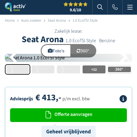
Me
Zoeken
9.6
/10
Zoeken in websi
Home
Auto zoeken
Seat Arona
1.0 EcoTSI Style
Zakelijk lease:
Seat Arona
1.0 EcoTSI Style
Benzine
Foto's
360°
+12
€
413,-
Info
Adviesprijs
p/m excl. btw
Offerte aanvragen
Geheel vrijblijvend