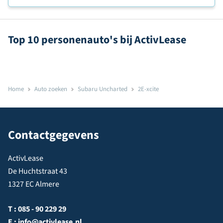
Top 10 personenauto's bij ActivLease
Home
Auto zoeken
Subaru Uncharted
2E-xcite
Contactgegevens
ActivLease
De Huchtstraat 43
1327 EC Almere
T :
085 - 90 229 29
E :
info@activlease.nl