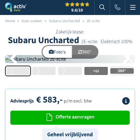
Me
Zoeken
9.6
/10
Zoeken in websi
Home
Auto zoeken
Subaru Uncharted
2E-xcite
Zakelijk lease:
Subaru Uncharted
2E-xcite
Elektrisch 100%
Foto's
360°
+12
€
583,-
Info
Adviesprijs
p/m excl. btw
Offerte aanvragen
Geheel vrijblijvend