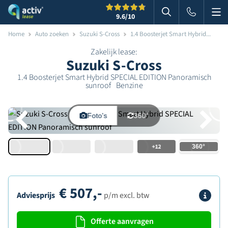
Me
Zoeken
9.6
/10
Zoeken in websi
Home
Auto zoeken
Suzuki S-Cross
1.4 Boosterjet Smart Hybrid...
Zakelijk lease:
Suzuki S-Cross
1.4 Boosterjet Smart Hybrid SPECIAL EDITION Panoramisch
sunroof
Benzine
Foto's
360°
+12
€
507,-
Info
Adviesprijs
p/m excl. btw
Offerte aanvragen