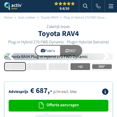
Me
Zoeken
9.6
/10
Zoeken in websi
Home
Auto zoeken
Toyota RAV4
Plug-in Hybrid 270 FWD Dyna...
Zakelijk lease:
Toyota RAV4
Plug-in Hybrid 270 FWD Dynamic
Plugin Hybride (benzine)
Foto's
360°
+12
€
687,-
Info
Adviesprijs
p/m excl. btw
Offerte aanvragen