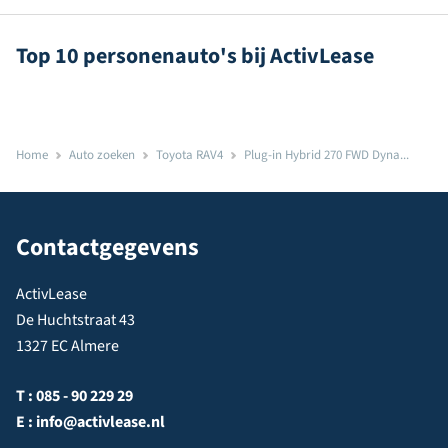
Top 10 personenauto's bij ActivLease
Home
Auto zoeken
Toyota RAV4
Plug-in Hybrid 270 FWD Dyna...
Contactgegevens
ActivLease
De Huchtstraat 43
1327 EC Almere
T :
085 - 90 229 29
E :
info@activlease.nl