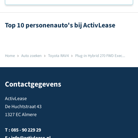
Top 10 personenauto's bij ActivLease
Home
Auto zoeken
Toyota RAV4
Plug-in Hybrid 270 FWD Exec...
Contactgegevens
ActivLease
De Huchtstraat 43
1327 EC Almere
T :
085 - 90 229 29