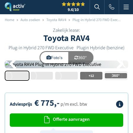
Me
Zoeken
9.6
/10
Zoeken in websi
Home
Auto zoeken
Toyota RAV4
Plug-in Hybrid 270 FWD Exec...
Zakelijk lease:
Toyota RAV4
Plug-in Hybrid 270 FWD Executive
Plugin Hybride (benzine)
Foto's
360°
+12
€
775,-
Info
Adviesprijs
p/m excl. btw
Offerte aanvragen