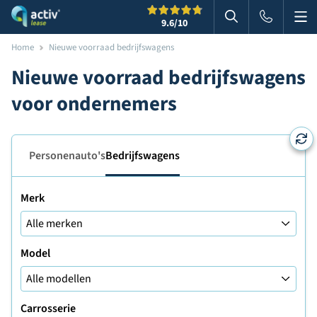
Me
Zoeken
9.6
/10
Zoeken in websi
Home
Nieuwe voorraad bedrijfswagens
Nieuwe voorraad bedrijfswagens
voor ondernemers
Personenauto's
Bedrijfswagens
Merk
Model
Carrosserie