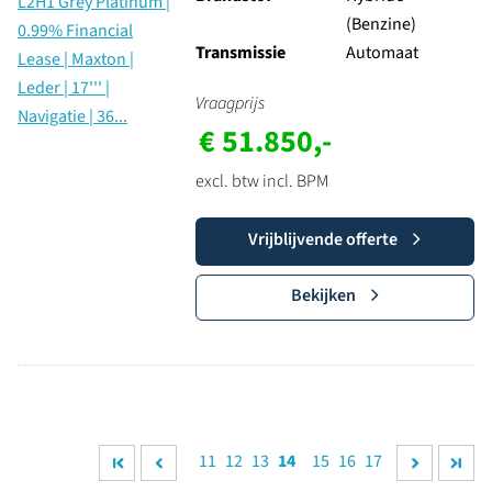
(Benzine)
Transmissie
Automaat
Vraagprijs
€ 51.850,-
excl. btw incl. BPM
Vrijblijvende offerte
Bekijken
11
12
13
14
15
16
17