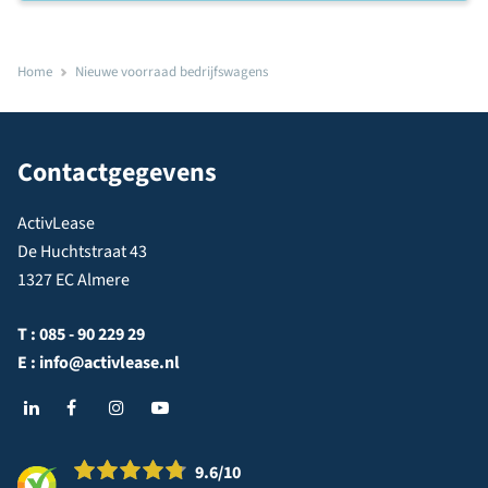
Home
Nieuwe voorraad bedrijfswagens
Contactgegevens
ActivLease
De Huchtstraat 43
1327 EC Almere
T :
085 - 90 229 29
E :
info@activlease.nl
9.6
/10