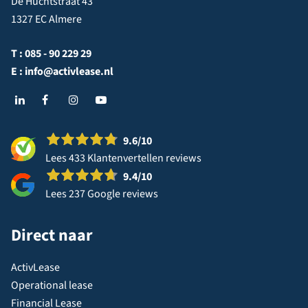
De Huchtstraat 43
1327 EC Almere
T :
085 - 90 229 29
E :
info@activlease.nl
9.6
/10
Lees 433 Klantenvertellen reviews
9.4
/10
Lees 237 Google reviews
Direct naar
ActivLease
Operational lease
Financial Lease