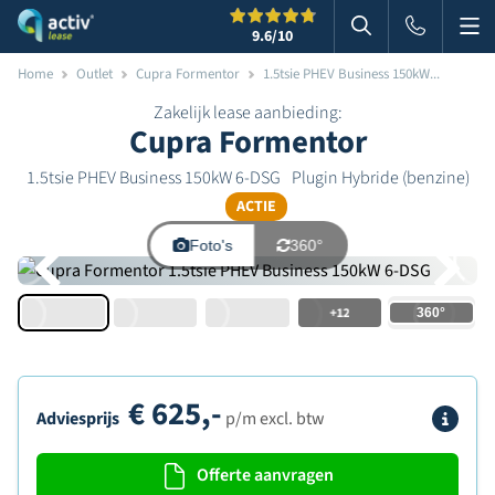
Me
Zoeken
9.6
/10
Zoeken in websi
Home
Outlet
Cupra Formentor
1.5tsie PHEV Business 150kW...
Zakelijk lease aanbieding:
Cupra Formentor
1.5tsie PHEV Business 150kW 6-DSG
Plugin Hybride (benzine)
ACTIE
Foto's
360°
+12
€
625,-
Info
Adviesprijs
p/m excl. btw
Offerte aanvragen