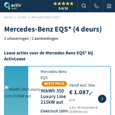
Me
Zoeken
9.6
/10
Zoeken in websi
Home
Outlet
Mercedes-Benz EQS*
Mercedes-Benz EQS* (4 deurs)
2 uitvoeringen
|
2 aanbiedingen
Lease acties voor de Mercedes-Benz EQS* bij
ActivLease
Mercedes-Benz
EQS
BESTE PRIJS
Vanaf excl. btw
96kWh 350
€ 1.087,-
Luxury Line
p/m
215kW aut
o.b.v. 60 maanden &
Elektrisch 100%
10.000 km p/j