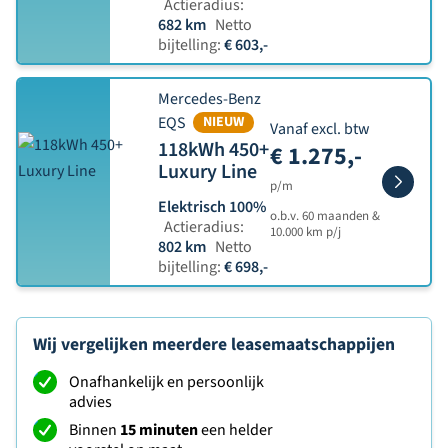
Actieradius:
682 km
Netto
bijtelling:
€ 603,-
Mercedes-Benz
EQS
NIEUW
Vanaf excl. btw
118kWh 450+
€ 1.275,-
Luxury Line
p/m
Elektrisch 100%
o.b.v. 60 maanden &
Actieradius:
10.000 km p/j
802 km
Netto
bijtelling:
€ 698,-
Wij vergelijken meerdere leasemaatschappijen
Onafhankelijk en persoonlijk
advies
Binnen
15 minuten
een helder