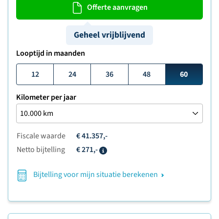
Offerte aanvragen
Geheel vrijblijvend
Looptijd in maanden
12
24
36
48
60
Kilometer per jaar
Fiscale waarde
€ 41.357,-
Netto bijtelling
€ 271,-
Info
Bijtelling voor mijn situatie berekenen