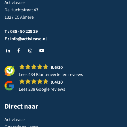
ActivLease
De Huchtstraat 43
1327 EC Almere
T :
085 - 90 229 29
E :
info@activlease.nl
9.6
/10
Lees 434 Klantenvertellen reviews
9.4
/10
Lees 238 Google reviews
Direct naar
ActivLease
Operational lease