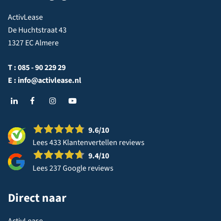
ActivLease
De Huchtstraat 43
1327 EC Almere
T :
085 - 90 229 29
E :
info@activlease.nl
9.6
/10
Lees 433 Klantenvertellen reviews
9.4
/10
Lees 237 Google reviews
Direct naar
ActivLease