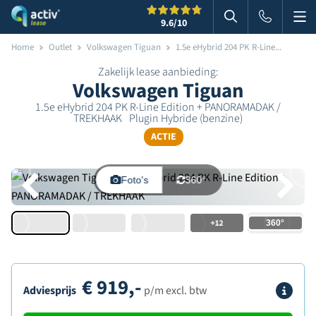
Me
Zoeken
9.6
/10
Zoeken in websi
Home
Outlet
Volkswagen Tiguan
1.5e eHybrid 204 PK R-Line...
Zakelijk lease aanbieding:
Volkswagen Tiguan
1.5e eHybrid 204 PK R-Line Edition + PANORAMADAK /
TREKHAAK
Plugin Hybride (benzine)
ACTIE
Foto's
360°
+12
€
919,-
Info
Adviesprijs
p/m excl. btw