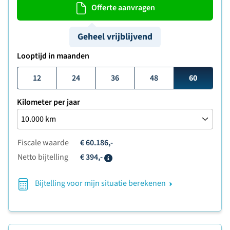
Offerte aanvragen
Geheel vrijblijvend
Looptijd in maanden
12
24
36
48
60
Kilometer per jaar
Fiscale waarde
€ 60.186,-
Netto bijtelling
€ 394,-
Info
Bijtelling voor mijn situatie berekenen